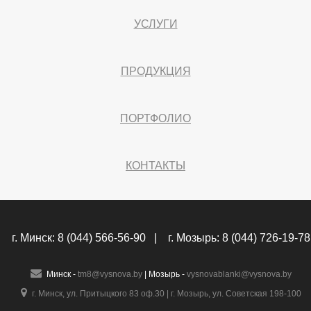
УСЛУГИ
ПРОДУКЦИЯ
ПОРТФОЛИО
КОНТАКТЫ
г. Минск: 8 (044) 566-56-90 | г. Мозырь:
8 (044) 726-19-78
Минск -
tm8@vysnova.by
| Мозырь -
vysnovablanki@vysnova.by
г. Минск, ул. Притыцкого 83 оф.30 | г. Мозырь, ул. Советская 198-100